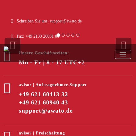
Schreiben Sie uns:
support@awato.de
Das Problem zu erkennen
ist wichtiger als die Lösung
Fax: +49 2133 26031 01
zu erkennen, denn die
genaue Darstellung des
Unsere Geschäftszeiten:
Problems führt zur Lösung.
TOGGL
Mo - Fr | 8 - 17 UTC+2
Albert Einstein
avisor | Auftragnehmer-Support
+49 621 60413 32
+49 621 60940 43
support@awato.de
avisor | Freischaltung